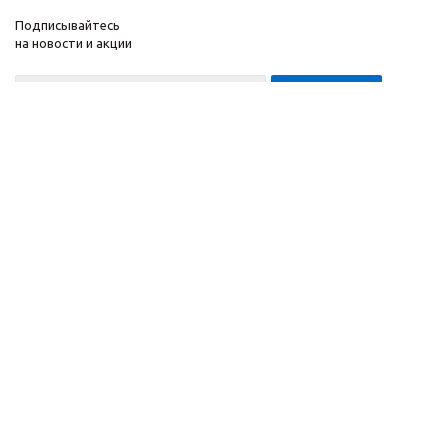
Подписывайтесь
на новости и акции
8-999-452-7818 Max/Telegram/WA
2010 - 2026 ©
Компания
Производитель и
Информация
интернет-магазин
Помощь
домашних спортивных
тренажеров
"ApolonSport"
.
Запрещается
копирование,
распространение
(в том
числе путем
копирования на другие
сайты и ресурсы в
Интернете) или любое
иное использование