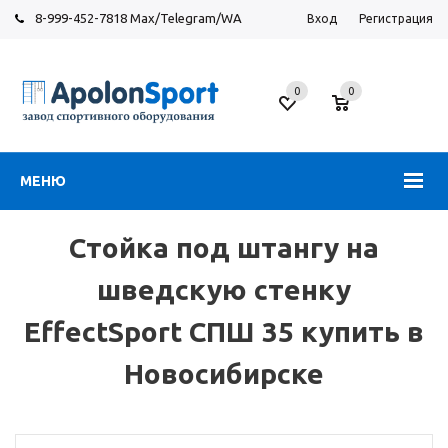
8-999-452-7818 Max/Telegram/WA
Вход
Регистрация
Новосибирск
0
0
ул.
Большевистская,
131
МЕНЮ
Стойка под штангу на
шведскую стенку
EffectSport СПШ 35 купить в
Новосибирске