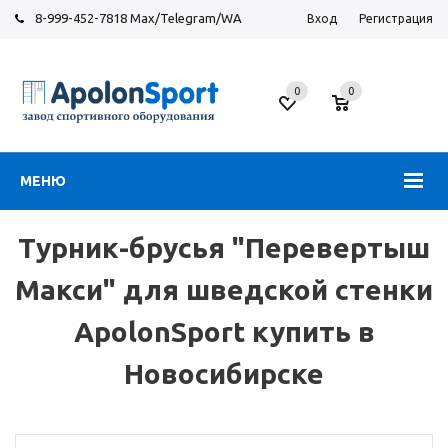
8-999-452-7818 Max/Telegram/WA
Вход
Регистрация
Новосибирск
0
0
ул.
Большевистская,
131
МЕНЮ
Турник-брусья "Перевертыш
Макси" для шведской стенки
ApolonSport купить в
Новосибирске