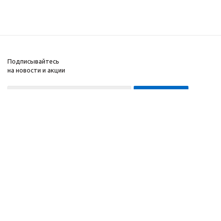
Подписывайтесь
на новости и акции
8-999-452-7818 Max/Telegram/WA
2010 - 2026 ©
Компания
Производитель и
Информация
интернет-магазин
Помощь
домашних спортивных
тренажеров
"ApolonSport"
.
Запрещается
копирование,