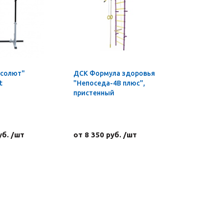
бсолют"
ДСК Формула здоровья
Гриф для
t
"Непоседа-4В плюс",
пауэрлиф
пристенный
ф50 мм, L
450-600 кг
хромиро
уб. /шт
от 8 350 руб. /шт
62 856 р