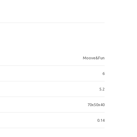
Moove&Fun
6
5.2
70х50х40
0.14