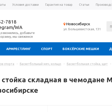
латы
Условия доставки
Гарантия на товар
Статьи
Производс
52-7818
Новосибирск
legram/WA
ул. Большевистская, 131
дозвонились, добавьте
корзину, мы свяжемся
АРМРЕСТЛИНГ
СПОРТ
БОКСЁРСКИЕ МЕШКИ
Д
ов спорта
-
Баскетбольный мяч, кольцо
-
Баскетбольная стойка, щит
-
 стойка складная в чемодане
восибирске