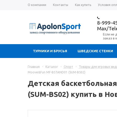
О компании
Контакты
Как купить
Условия оп
8-999-4
Max/Te
Если не 
заказ в 
ТУРНИКИ И БРУСЬЯ
ШВЕДСКИЕ СТЕНКИ
Главная
-
Каталог
-
Спорт
-
Товары для игровых вид
Moove&Fun MF-BSTAND01 (SUM-BS02)
Детская баскетбольная
(SUM-BS02) купить в Но