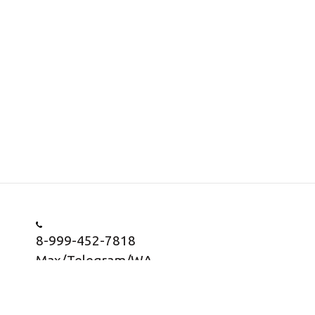
8-999-452-7818
Max/Telegram/WA
Заказать звонок