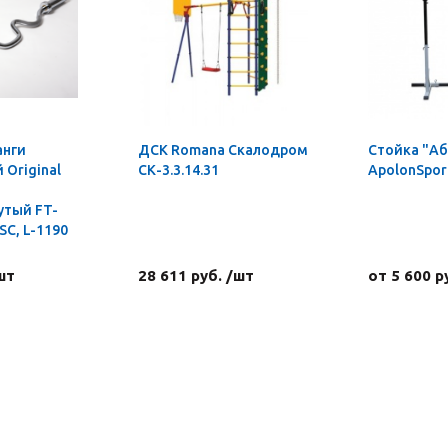
анги
ДСК Romana Скалодром
Стойка "А
Original
СК-3.3.14.31
ApolonSpor
утый FT-
C, L-1190
шт
28 611 руб. /шт
от 5 600 р