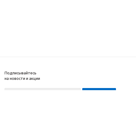
Подписывайтесь
на новости и акции
8-999-452-7818 Max/Telegram/WA
2010 - 2026 ©
Компания
Производитель и