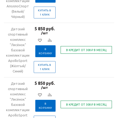
комплектации
АполлоСпорт
КУПИТЬ В
(Белый/
1 КЛИК
Чёрный)
5 850 руб.
Детский
/шт
спортивный
комплекс
"Лисёнок"
В
базовой
КОРЗИНУ
комплектации
ApolloSport
КУПИТЬ В
(Жёлтый/
1 КЛИК
Синий)
5 850 руб.
Детский
/шт
спортивный
комплекс
"Лисёнок"
В
базовой
КОРЗИНУ
комплектации
ApolloSport