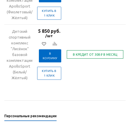
комплектации
ApolloSport
КУПИТЬ В
(Фиолетовый/
1 КЛИК
Жёлтый)
5 850 руб.
Детский
/шт
спортивный
комплекс
"Лисёнок"
В
базовой
КОРЗИНУ
комплектации
ApolloSport
КУПИТЬ В
(Белый/
1 КЛИК
Жёлтый)
Персональные рекомендации