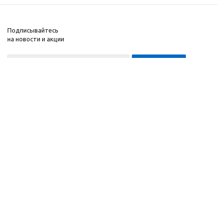
Подписывайтесь
на новости и акции
8-999-452-7818 Max/Telegram/WA
2010 - 2026 ©
Компания
Производитель и
Информация
интернет-магазин
Помощь
домашних спортивных
тренажеров
"ApolonSport"
.
Запрещается
копирование,
распространение
(в том
числе путем
копирования на другие
сайты и ресурсы в