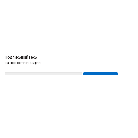
Подписывайтесь
на новости и акции
8-999-452-7818 Max/Telegram/WA
2010 - 2026 ©
Компания
Производитель и
Информация
интернет-магазин
Помощь
домашних спортивных
тренажеров