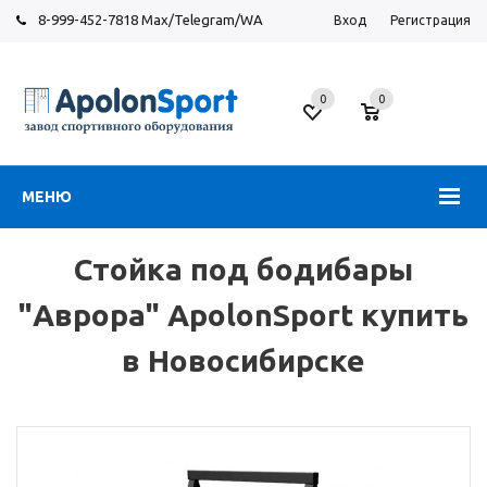
8-999-452-7818 Max/Telegram/WA
Вход
Регистрация
Новосибирск
0
0
ул.
Большевистская,
131
МЕНЮ
Стойка под бодибары
"Аврора" ApolonSport купить
в Новосибирске