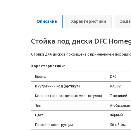
Описание
Характеристики
Зада
Стойка под диски DFC Homeg
Стойка для дисков покрашена с применением порошков
Характеристики:
Бренд
DFC
Внутренний код (артикул)
RA002
Количество посадочных мест (втулок)
7 позиций
Тип
А-образная
Цвет
чёрный
Профиль конструкции
50 х 5 мм