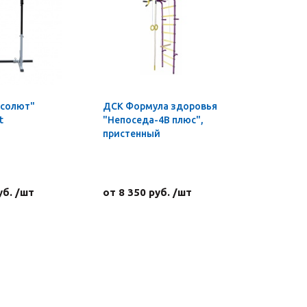
бсолют"
ДСК Формула здоровья
Гриф для
t
"Непоседа-4В плюс",
пауэрлиф
пристенный
ф50 мм, L
450-600 кг
хромиро
уб. /шт
от 8 350 руб. /шт
62 856 р