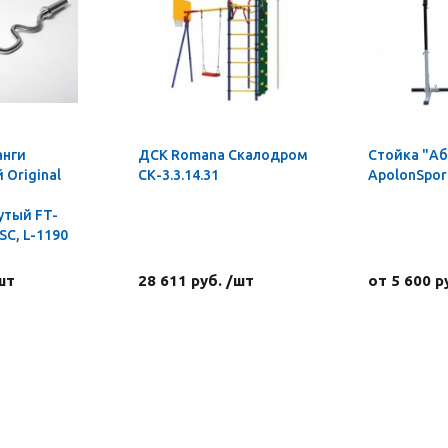
анги
ДСК Romana Скалодром
Стойка "А
Original
СК-3.3.14.31
ApolonSpor
утый FT-
C, L-1190
шт
28 611 руб. /шт
от 5 600 р