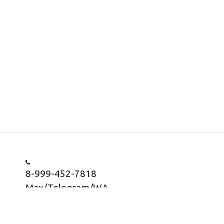
8-999-452-7818
Max/Telegram/WA
Заказать звонок