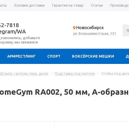
латы
Условия доставки
Гарантия на товар
Статьи
Производс
52-7818
Новосибирск
legram/WA
ул. Большевистская, 131
дозвонились, добавьте
корзину, мы свяжемся
АРМРЕСТЛИНГ
СПОРТ
БОКСЁРСКИЕ МЕШКИ
Д
Штанги, гантели, гири, диски
-
Подставка под гантели
-
Стойка под диск
omeGym RA002, 50 мм, А-образна