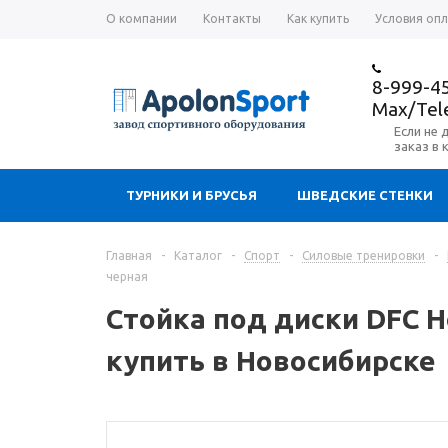
О компании
Контакты
Как купить
Условия оп
8-999-4
Max/Te
Если не 
заказ в 
ТУРНИКИ И БРУСЬЯ
ШВЕДСКИЕ СТЕНКИ
Главная
-
Каталог
-
Спорт
-
Силовые тренировки
-
черная
Стойка под диски DFC H
купить в Новосибирске