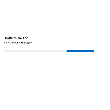
Подписывайтесь
на новости и акции
8-999-452-7818 Max/Telegram/WA
2010 - 2026 ©
Компания
Производитель и
Информация
интернет-магазин
Помощь
домашних спортивных
тренажеров
"ApolonSport"
.