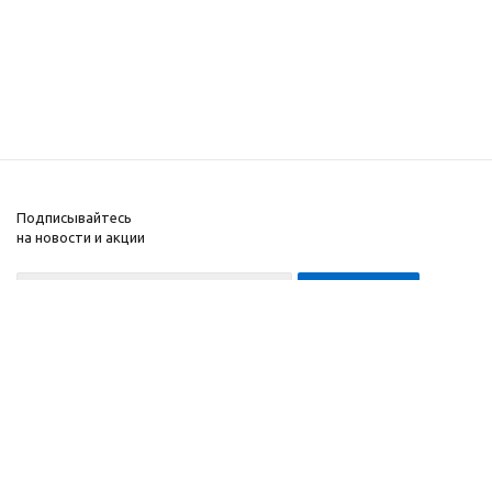
Подписывайтесь
на новости и акции
8-999-452-7818 Max/Telegram/WA
2010 - 2026 ©
Компания
Производитель и
Информация
интернет-магазин
Помощь
домашних спортивных