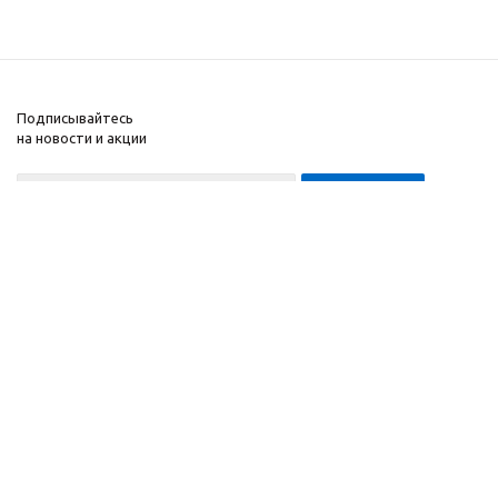
Подписывайтесь
на новости и акции
8-999-452-7818 Max/Telegram/WA
2010 - 2026 ©
Компания
Производитель и
Информация
интернет-магазин
Помощь
домашних спортивных
тренажеров
"ApolonSport"
.
Запрещается
копирование,
распространение
(в том