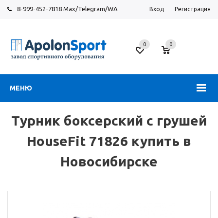
8-999-452-7818 Max/Telegram/WA
Вход
Регистрация
Новосибирск
0
0
ул.
Большевистская,
131
МЕНЮ
Турник боксерский с грушей
HouseFit 71826 купить в
Новосибирске