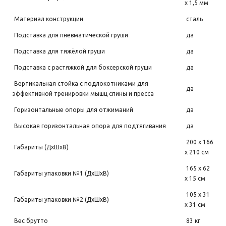
х 1,5 мм
Материал конструкции
сталь
Подставка для пневматической груши
да
Подставка для тяжёлой груши
да
Подставка с растяжкой для боксерской груши
да
Вертикальная стойка с подлокотниками для
да
эффективной тренировки мышц спины и пресса
Горизонтальные опоры для отжиманий
да
Высокая горизонтальная опора для подтягивания
да
200 х 166
Габариты (ДхШхВ)
х 210 см
165 х 62
Габариты упаковки №1 (ДхШхВ)
х 15 см
105 х 31
Габариты упаковки №2 (ДхШхВ)
х 31 см
Вес брутто
83 кг