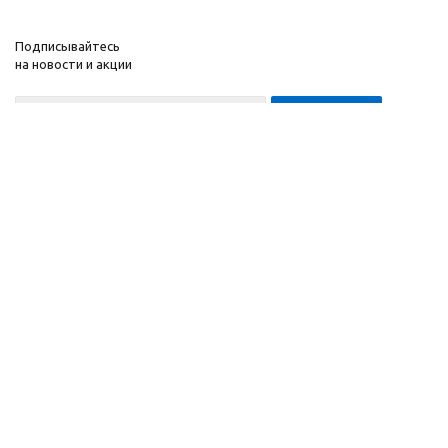
Подписывайтесь
на новости и акции
8-999-452-7818 Max/Telegram/WA
2010 - 2026 ©
Компания
Производитель и
Информация
интернет-магазин
Помощь
домашних спортивных
тренажеров
"ApolonSport"
.
Запрещается
копирование,
распространение
(в том
числе путем
копирования на другие
сайты и ресурсы в