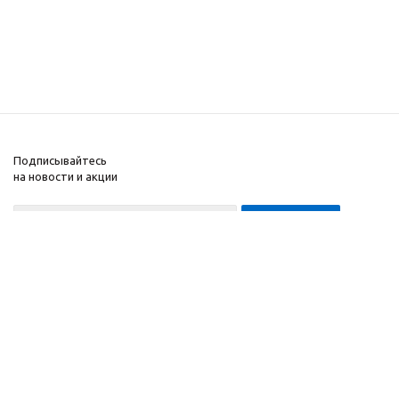
Подписывайтесь
на новости и акции
8-999-452-7818 Max/Telegram/WA
2010 - 2026 ©
Компания
Производитель и
Информация
интернет-магазин
Помощь
домашних спортивных
тренажеров