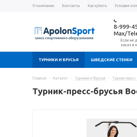
О компании
Контакты
Как купить
Условия оп
8-999-4
Max/Te
Если не 
заказ в 
ТУРНИКИ И БРУСЬЯ
ШВЕДСКИЕ СТЕНКИ
Главная
-
Каталог
-
Турники и брусья
-
Турник пресс 
Турник-пресс-брусья Bo