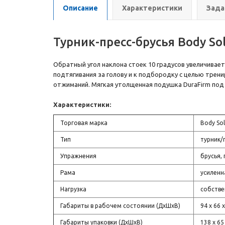
Описание
Характеристики
Зада
Турник-пресс-брусья Body So
Обратный угол наклона стоек 10 градусов увеличивае
подтягивания за голову и к подбородку с целью тре
отжиманий. Мягкая утолщенная подушка DuraFirm под 
Характеристики:
Торговая марка
Body Sol
Тип
турник/
Упражнения
брусья,
Рама
усиленна
Нагрузка
собстве
Габариты в рабочем состоянии (ДхШхВ)
94 х 66 
Габариты упаковки (ДхШхВ)
138 х 65