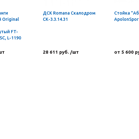
анги
ДСК Romana Скалодром
Стойка "А
Original
СК-3.3.14.31
ApolonSpor
утый FT-
C, L-1190
шт
28 611 руб. /шт
от 5 600 р