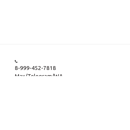
8-999-452-7818
Max/Telegram/WA
Заказать звонок
Информация о товарах представлена в
информационных целях, носит информационный
характер и не является публичной офертой согласно
статьи 437 ГК РФ, пункт 2.