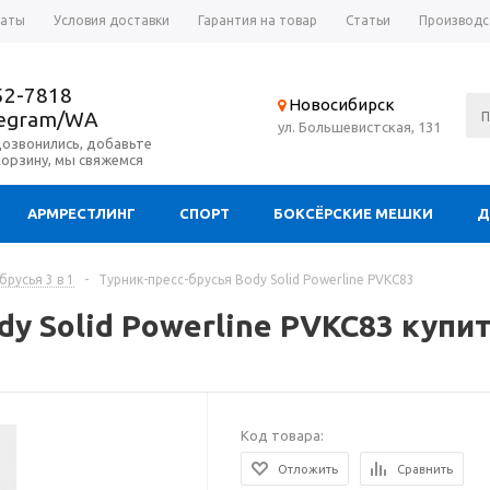
латы
Условия доставки
Гарантия на товар
Статьи
Производс
52-7818
Новосибирск
legram/WA
ул. Большевистская, 131
дозвонились, добавьте
корзину, мы свяжемся
АРМРЕСТЛИНГ
СПОРТ
БОКСЁРСКИЕ МЕШКИ
Д
брусья 3 в 1
-
Турник-пресс-брусья Body Solid Powerline PVKC83
dy Solid Powerline PVKC83 купи
Код товара:
Отложить
Сравнить