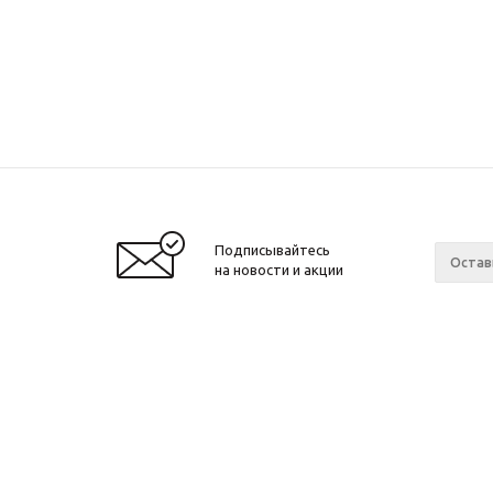
Подписывайтесь
на новости и акции
2010 - 2026 ©
Производитель и интернет-
Компан
магазин домашних спортивных
О компа
тренажеров "ApolonSport"
.
Новости
Запрещается копирование, распространение
(в том числе путем копирования на другие
Сотрудн
сайты и ресурсы в Интернете) или любое
Ваканси