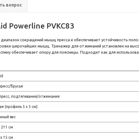
ть вопрос
lid Powerline PVKC83
т диапазон сокращений мышц пресса и обеспечивает устойчивость поло
нировки широчайших мышц. Тренажер для отжиманий установлен на выс
спину обеспечивает опору для поясницы. Подходит как для использован
id
пресс/брусья
 пресс, подтягивания/отжимания
я (профиль 5 х 5 см)
нный вес
х 211 см
 х 15 см