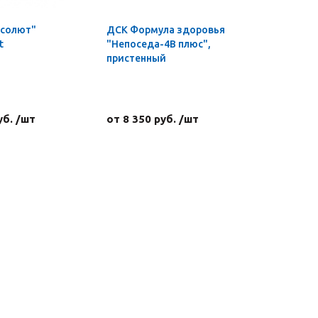
бсолют"
ДСК Формула здоровья
Гриф для
t
"Непоседа-4В плюс",
пауэрлиф
пристенный
ф50 мм, L
450-600 кг
хромиро
уб. /шт
от 8 350 руб. /шт
62 856 р