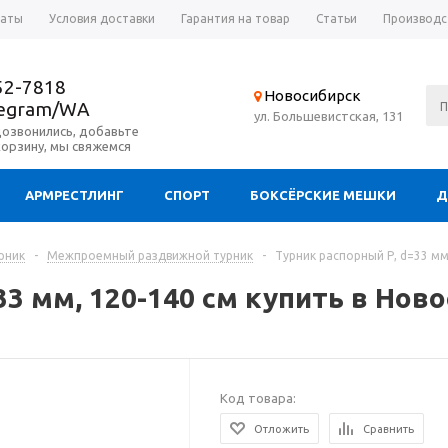
латы
Условия доставки
Гарантия на товар
Статьи
Производс
52-7818
Новосибирск
legram/WA
ул. Большевистская, 131
дозвонились, добавьте
корзину, мы свяжемся
АРМРЕСТЛИНГ
СПОРТ
БОКСЁРСКИЕ МЕШКИ
Д
рник
-
Межпроемный раздвижной турник
-
Турник распорный Р, d=33 мм
33 мм, 120-140 см купить в Нов
Код товара:
Отложить
Сравнить