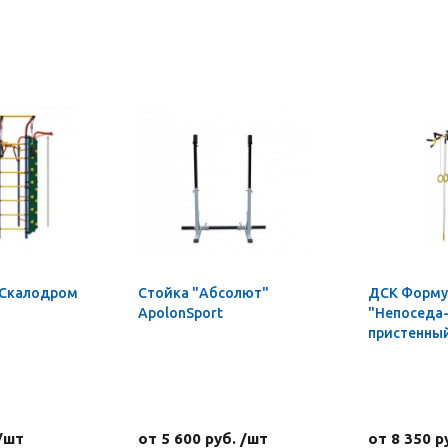
 Скалодром
Стойка "Абсолют"
ДСК Форму
ApolonSport
"Непоседа-
пристенны
 /шт
от 5 600 руб. /шт
от 8 350 р