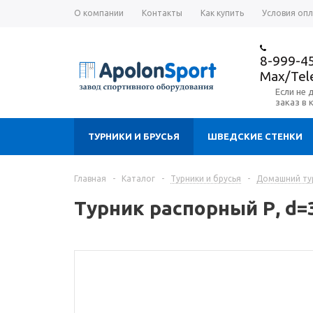
О компании
Контакты
Как купить
Условия оп
8-999-4
Max/Te
Если не 
заказ в 
ТУРНИКИ И БРУСЬЯ
ШВЕДСКИЕ СТЕНКИ
Главная
-
Каталог
-
Турники и брусья
-
Домашний ту
Турник распорный Р, d=