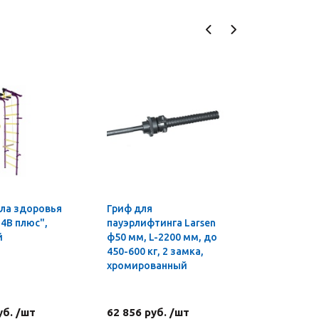
ла здоровья
Гриф для
Мини-сте
4В плюс",
пауэрлифтинга Larsen
Sculpture
й
ф50 мм, L-2200 мм, до
EZ
450-600 кг, 2 замка,
хромированный
уб. /шт
62 856 руб. /шт
3 876 ру