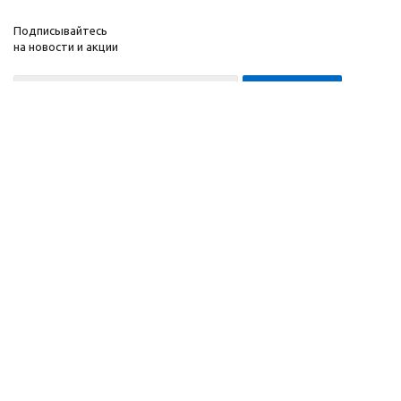
Подписывайтесь
на новости и акции
8-999-452-7818 Max/Telegram/WA
2010 - 2026 ©
Компания
Производитель и
Информация
интернет-магазин
Помощь
домашних спортивных
тренажеров
"ApolonSport"
.
Запрещается
копирование,
распространение
(в том
числе путем
копирования на другие
сайты и ресурсы в
Интернете) или любое