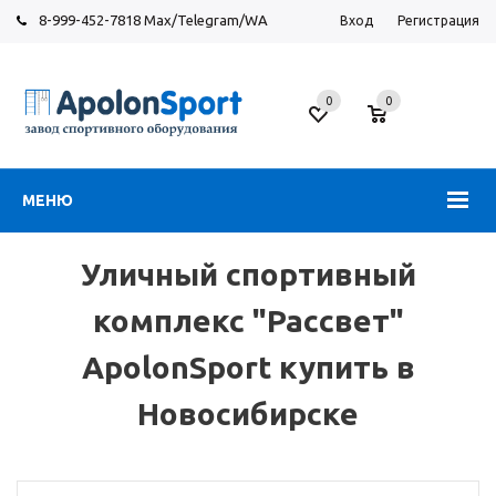
8-999-452-7818 Max/Telegram/WA
Вход
Регистрация
Новосибирск
0
0
ул.
Большевистская,
131
МЕНЮ
Уличный спортивный
комплекс "Рассвет"
ApolonSport купить в
Новосибирске