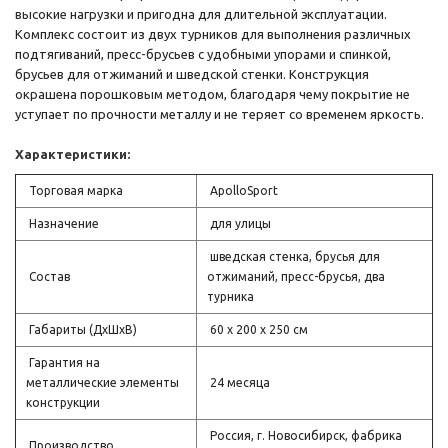
высокие нагрузки и пригодна для длительной эксплуатации.
Комплекс состоит из двух турников для выполнения различных
подтягиваний, пресс-брусьев с удобными упорами и спинкой,
брусьев для отжиманий и шведской стенки. Конструкция
окрашена порошковым методом, благодаря чему покрытие не
уступает по прочности металлу и не теряет со временем яркость.
Характеристики:
Торговая марка
ApolloSport
Назначение
для улицы
шведская стенка, брусья для
Состав
отжиманий, пресс-брусья, два
турника
Габариты (ДхШхВ)
60 х 200 х 250 см
Гарантия на
металлические элементы
24 месяца
конструкции
Россия, г. Новосибирск, фабрика
Производство