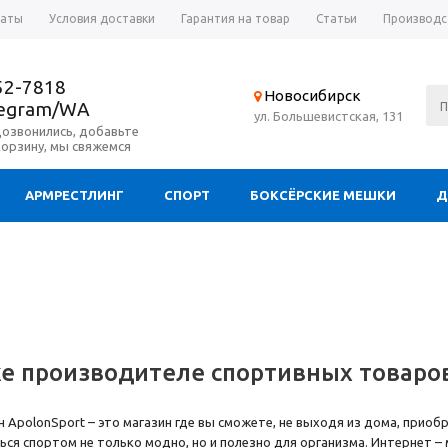
латы
Условия доставки
Гарантия на товар
Статьи
Производс
52-7818
Новосибирск
legram/WA
ул. Большевистская, 131
дозвонились, добавьте
корзину, мы свяжемся
АРМРЕСТЛИНГ
СПОРТ
БОКСЁРСКИЕ МЕШКИ
Д
е производителе спортивных товаров
 ApolonSport – это магазин где вы сможете, не выходя из дома, приоб
ься спортом не только модно, но и полезно для организма. Интернет 