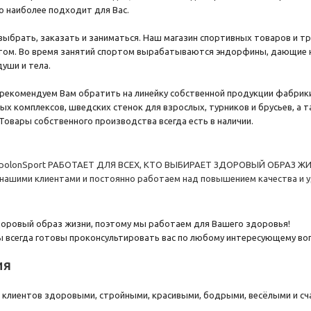
о наиболее подходит для Вас.
выбрать, заказать и заниматься. Наш магазин спортивных товаров и т
том. Во время занятий спортом вырабатываются эндорфины, дающие н
уши и тела.
рекомендуем Вам обратить на линейку собственной продукции фабрики
ых комплексов, шведских стенок для взрослых, турников и брусьев, а т
Товары собственного производства всегда есть в наличии.
olonSport РАБОТАЕТ ДЛЯ ВСЕХ, КТО ВЫБИРАЕТ ЗДОРОВЫЙ ОБРАЗ ЖИ
ашими клиентами и постоянно работаем над повышением качества и уд
доровый образ жизни, поэтому мы работаем для Вашего здоровья!
 всегда готовы проконсультировать вас по любому интересующему воп
ия
клиентов здоровыми, стройными, красивыми, бодрыми, весёлыми и сч