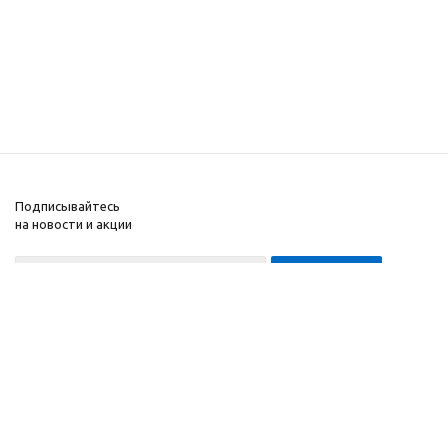
Подписывайтесь
на новости и акции
8-999-452-7818 Max/Telegram/WA
2010 - 2026 ©
Компания
Производитель и
Информация
интернет-магазин
Помощь
домашних спортивных