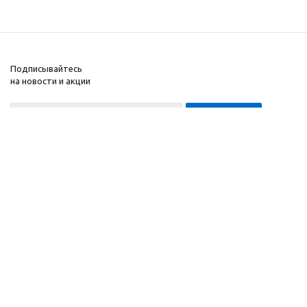
Подписывайтесь
на новости и акции
8-999-452-7818 Max/Telegram/WA
2010 - 2026 ©
Компания
Производитель и
Информация
интернет-магазин
Помощь
домашних спортивных
тренажеров
"ApolonSport"
.
Запрещается
копирование,
распространение
(в том