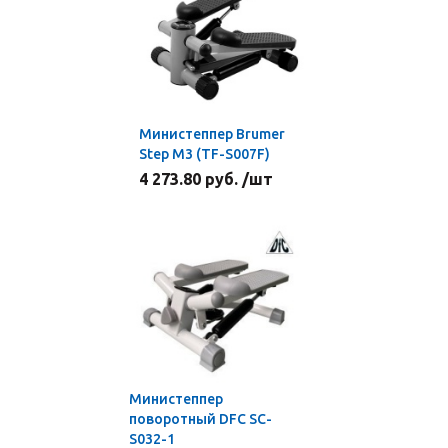
Министеппер Brumer
Step M3 (TF-S007F)
4 273.80 руб. /шт
Министеппер
поворотный DFC SC-
S032-1