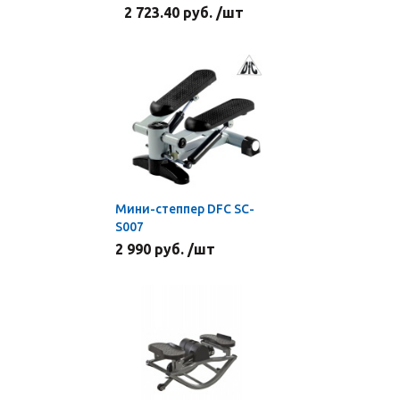
2 723.40 руб. /шт
Мини-степпер DFC SС-
S007
2 990 руб. /шт