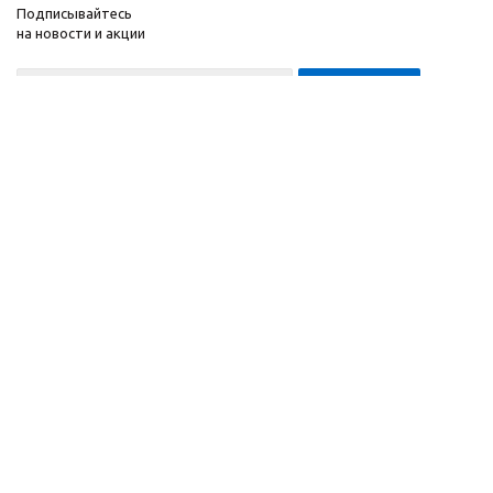
Подписывайтесь
на новости и акции
8-999-452-7818 Max/Telegram/WA
2010 - 2026 ©
Компания
Производитель и
Информация
интернет-магазин
Помощь
домашних спортивных
тренажеров
"ApolonSport"
.
Запрещается
копирование,
распространение
(в том
числе путем
копирования на другие
сайты и ресурсы в
Интернете) или любое
иное использование