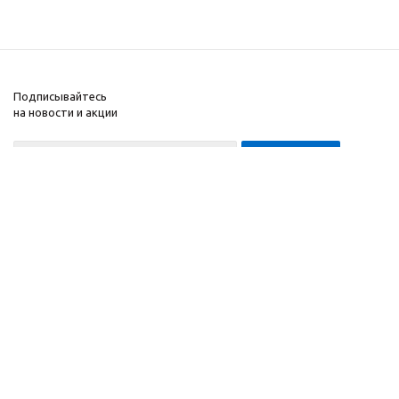
Подписывайтесь
на новости и акции
8-999-452-7818 Max/Telegram/WA
2010 - 2026 ©
Компания
Производитель и
Информация
интернет-магазин
Помощь
домашних спортивных
тренажеров
"ApolonSport"
.
Запрещается
копирование,
распространение
(в том