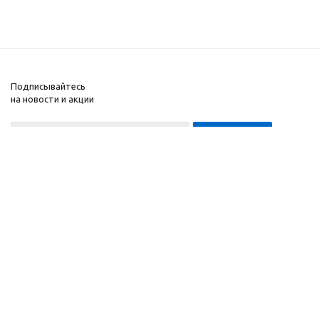
Подписывайтесь
на новости и акции
8-999-452-7818 Max/Telegram/WA
2010 - 2026 ©
Компания
Производитель и
Информация
интернет-магазин
Помощь
домашних спортивных
тренажеров
"ApolonSport"
.
Запрещается
копирование,