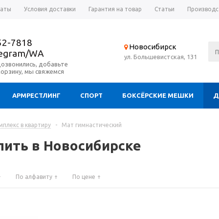
латы
Условия доставки
Гарантия на товар
Статьи
Производс
52-7818
Новосибирск
legram/WA
ул. Большевистская, 131
дозвонились, добавьте
корзину, мы свяжемся
АРМРЕСТЛИНГ
СПОРТ
БОКСЁРСКИЕ МЕШКИ
Д
плекс в квартиру
-
Мат гимнастический
пить в Новосибирске
По алфавиту
По цене