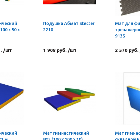
ический
Подушка Абмат Stecter
Мат для фи
00 х 50 х
2210
тренажеров
913S
. /шт
1 908 руб. /шт
2 570 руб.
ический
Мат гимнастический
Мат гимна
х1 м
№3 (100 х 100 х 10)
складной E