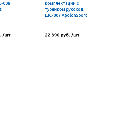
С-008
комплектации с
t
турником рукоход
ШС-007 ApolonSport
. /шт
22 390 руб. /шт
4 590 ру