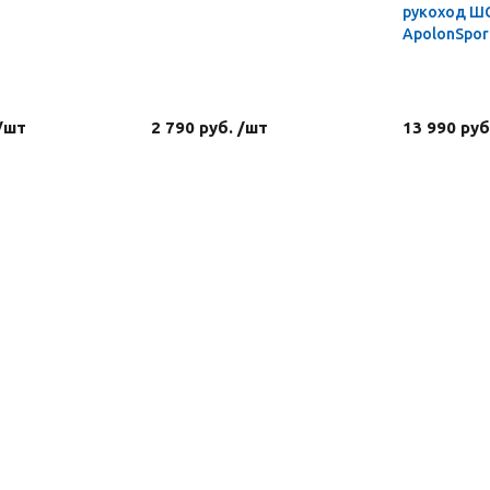
рукоход Ш
ApolonSpor
 /шт
2 790 руб. /шт
13 990 руб