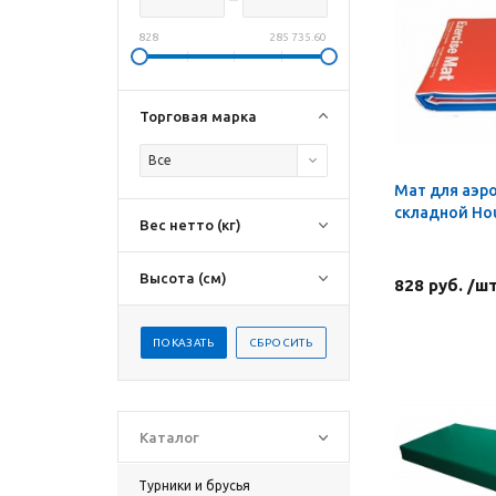
828
285 735.60
Торговая марка
Все
Мат для аэр
складной Hou
Вес нетто (кг)
Высота (см)
828 руб. /ш
Каталог
Турники и брусья