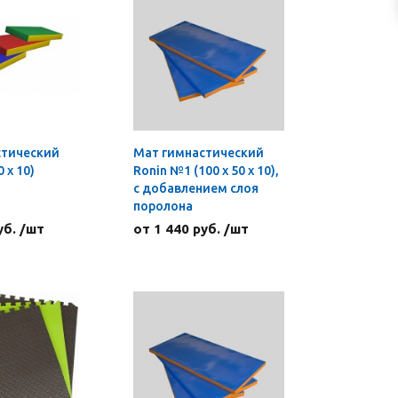
стический
Мат гимнастический
 х 10)
Ronin №1 (100 х 50 х 10),
с добавлением слоя
поролона
уб. /шт
от 1 440 руб. /шт