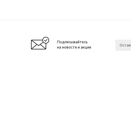
Подписывайтесь
на новости и акции
2010 - 2026 ©
Производитель и интернет-
Компан
магазин домашних спортивных
О компа
тренажеров "ApolonSport"
.
Новости
Запрещается копирование, распространение
(в том числе путем копирования на другие
Сотрудн
сайты и ресурсы в Интернете) или любое
Ваканси
иное использование информации без
Произво
согласия администрации сайта!