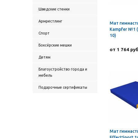
Шведские стенки
Армрестлинг
Мат гимнаст
Kampfer №1 (1
Спорт
10)
Боксёрские мешки
от 1 764 руб
Детям
Благоустройство города и
мебель
Подарочные сертификаты
Мат гимнаст
EffectSport 1