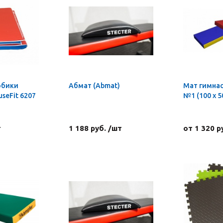
обики
Абмат (Abmat)
Мат гимна
seFit 6207
№1 (100 х 50
т
1 188 руб. /шт
от 1 320 р