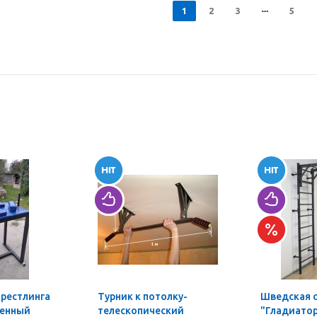
1
2
3
5
мрестлинга
Турник к потолку-
Шведская 
ленный
телескопический
"Гладиатор