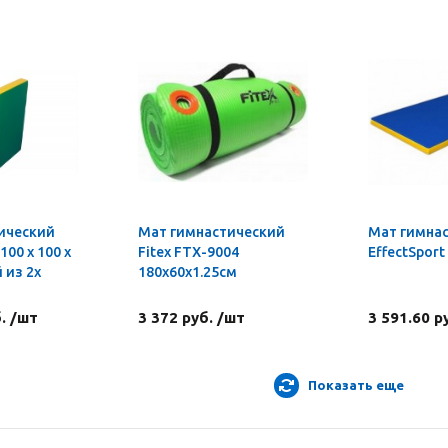
ический
Мат гимнастический
Мат гимна
100 х 100 х
Fitex FTX-9004
EffectSport 
 из 2х
180x60x1.25см
. /шт
3 372 руб. /шт
3 591.60 р
Показать еще