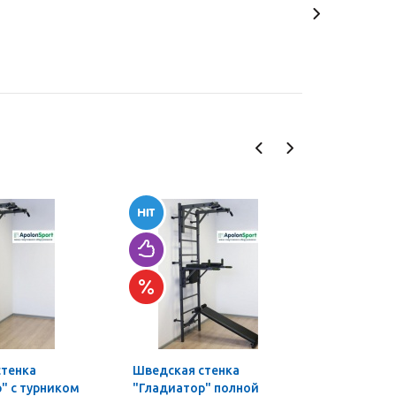
стенка
Шведская стенка
Турник-б
" с турником
"Гладиатор" полной
профи 3 в