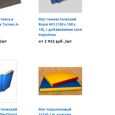
тнеса и
Мат гимнастический
 Torneo A-
Ronin №3 (100 х 100 х
10), с добавлением слоя
поролона
 /шт
от 2 952 руб. /шт
стический
Мат поролоновый
ffectSport
1х1х0,1 м, кожзам