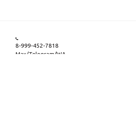
8-999-452-7818
Max/Telegram/WA
Заказать звонок
Информация о товарах представлена в
информационных целях, носит информационный
характер и не является публичной офертой согласно
статьи 437 ГК РФ, пункт 2.