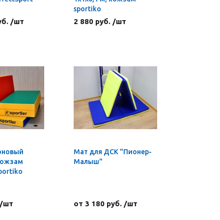
sportiko
уб. /шт
2 880 руб. /шт
оновый
Мат для ДСК "Пионер-
 кожзам
Малыш"
portiko
 /шт
от 3 180 руб. /шт