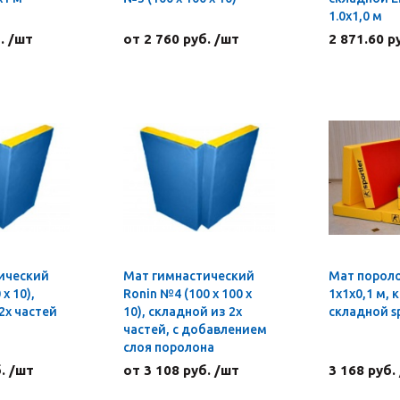
1.0х1,0 м
. /шт
от 2 760 руб. /шт
2 871.60 р
ический
Мат гимнастический
Мат порол
х 10),
Ronin №4 (100 х 100 х
1х1х0,1 м,
2х частей
10), складной из 2х
складной s
частей, с добавлением
слоя поролона
. /шт
от 3 108 руб. /шт
3 168 руб.