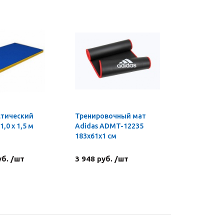
стический
Тренировочный мат
1,0 х 1,5 м
Adidas ADMT-12235
183x61x1 см
уб. /шт
3 948 руб. /шт