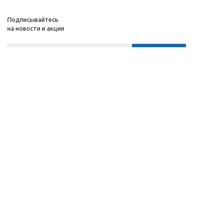
Подписывайтесь
на новости и акции
8-999-452-7818 Max/Telegram/WA
2010 - 2026 ©
Компания
Производитель и
Информация
интернет-магазин
Помощь
домашних спортивных
тренажеров
"ApolonSport"
.
Запрещается
копирование,
распространение
(в том
числе путем
копирования на другие
сайты и ресурсы в
Интернете) или любое