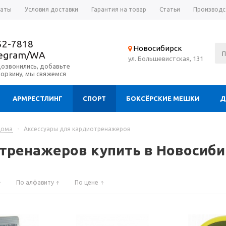
латы
Условия доставки
Гарантия на товар
Статьи
Производс
52-7818
Новосибирск
legram/WA
ул. Большевистская, 131
дозвонились, добавьте
корзину, мы свяжемся
АРМРЕСТЛИНГ
СПОРТ
БОКСЁРСКИЕ МЕШКИ
Д
дома
-
Аксессуары для кардиотренажеров
тренажеров купить в Новосиби
По алфавиту
По цене