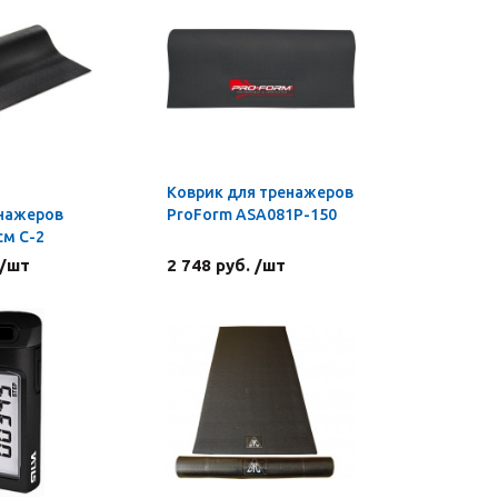
Коврик для тренажеров
нажеров
ProForm ASA081P-150
см С-2
 /шт
2 748 руб. /шт