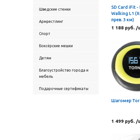
SD Card iFit 
Шведские стенки
Walking L1 (
прев. 3 км)
Армрестлинг
1 188 руб. /
Спорт
Боксёрские мешки
Детям
Благоустройство города и
мебель
Подарочные сертификаты
Шагомер Tor
1 499 руб. /