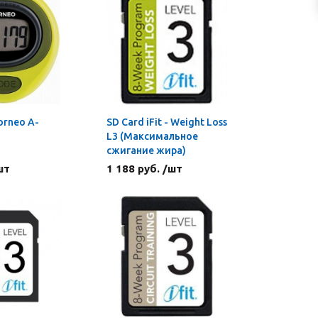
rneo A-
SD Card iFit - Weight Loss
L3 (Максимальное
сжигание жира)
шт
1 188 руб. /шт