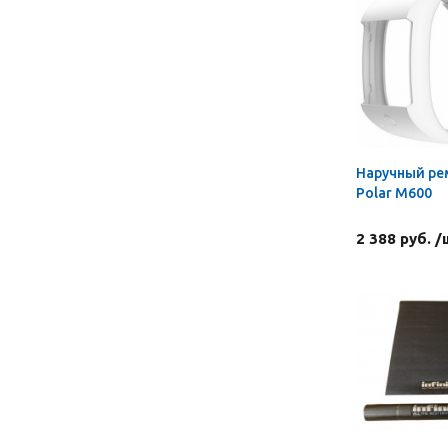
Наручный р
Polar M600
2 388 руб. /