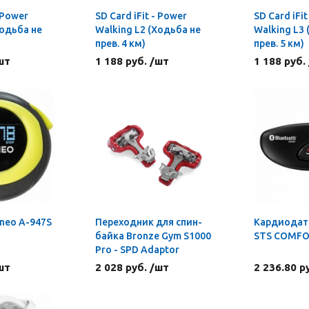
- Power
SD Card iFit - Power
SD Card iFit
Ходьба не
Walking L2 (Ходьба не
Walking L3
прев. 4 км)
прев. 5 км)
шт
1 188 руб. /шт
1 188 руб.
neo A-947S
Переходник для спин-
Кардиодатч
байка Bronze Gym S1000
STS COMF
Pro - SPD Adaptor
шт
2 028 руб. /шт
2 236.80 р