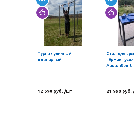
Турник уличный
Стол для ар
одинарный
"Ермак" уси
ApolonSport
12 690 руб. /шт
21 990 руб.