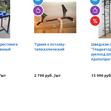
мрестлинга
Турник к потолку-
Шведская 
ленный
телескопический
"Гладиатор
рукоход Ш
ApolonSpor
 /шт
2 790 руб. /шт
13 990 руб