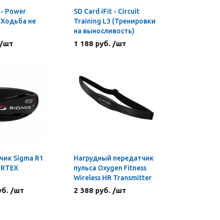
 - Power
SD Card iFit - Circuit
 (Ходьба не
Training L3 (Тренировки
на выносливость)
 /шт
1 188 руб. /шт
ик Sigma R1
Нагрудный передатчик
ORTEX
пульса Oxygen Fitness
Wireless HR Transmitter
уб. /шт
2 388 руб. /шт