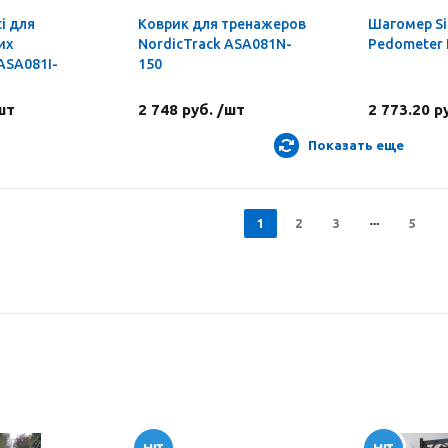
ti для
Коврик для тренажеров
Шагомер Si
их
NordicTrack ASA081N-
Pedometer 
ASA081I-
150
шт
2 748 руб. /шт
2 773.20 р
Показать еще
1
2
3
5