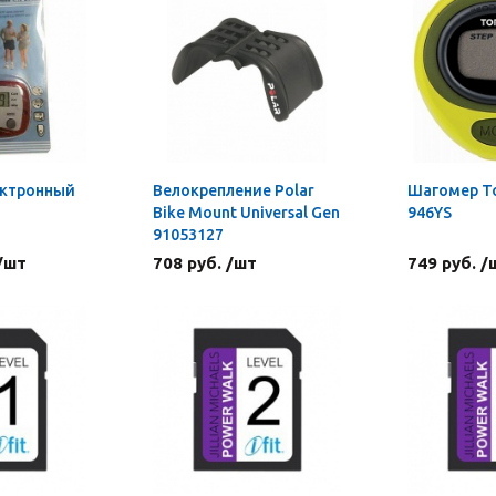
ектронный
Велокрепление Polar
Шагомер To
Bike Mount Universal Gen
946YS
91053127
 /шт
708 руб. /шт
749 руб. /