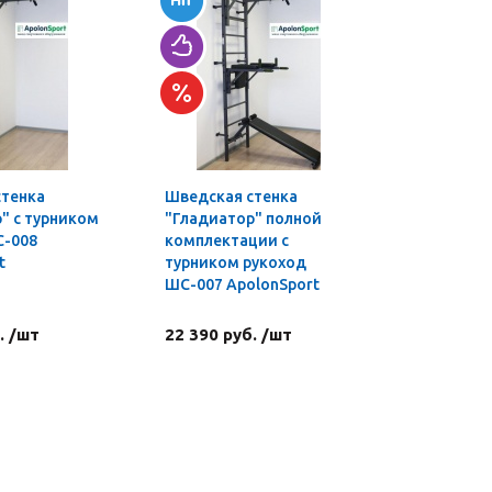
стенка
Шведская стенка
Турник-б
" с турником
"Гладиатор" полной
профи 3 в
С-008
комплектации с
t
турником рукоход
ШС-007 ApolonSport
. /шт
22 390 руб. /шт
4 590 ру