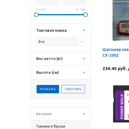
236.40
37 188
Торговая марка
Все
Шагомер эл
СХ-2002
Вес нетто (кг)
236.40 руб.
Высота (см)
Каталог
Турники и брусья