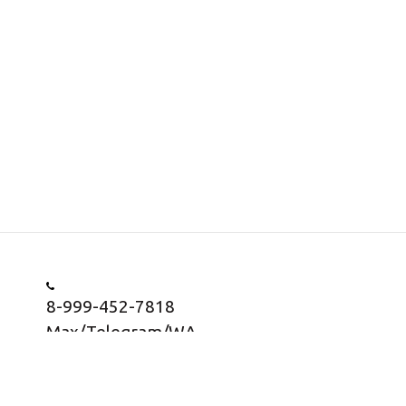
8-999-452-7818
Max/Telegram/WA
Заказать звонок