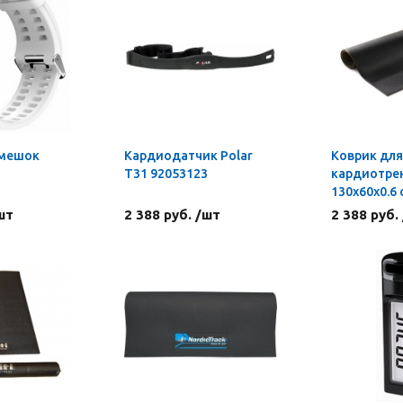
емешок
Кардиодатчик Polar
Коврик для
Т31 92053123
кардиотре
130х60х0.6 
шт
2 388 руб. /шт
2 388 руб.