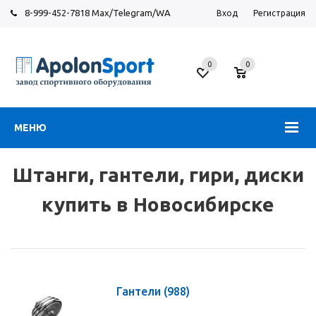
8-999-452-7818 Max/Telegram/WA
Вход
Регистрация
Новосибирск
0
0
ул.
Большевистская,
131
МЕНЮ
Штанги, гантели, гири, диски
купить в Новосибирске
Гантели
(988)