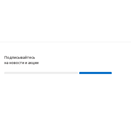
Подписывайтесь
на новости и акции
8-999-452-7818 Max/Telegram/WA
2010 - 2026 ©
Компания
Производитель и
Информация
интернет-магазин
Помощь
домашних спортивных