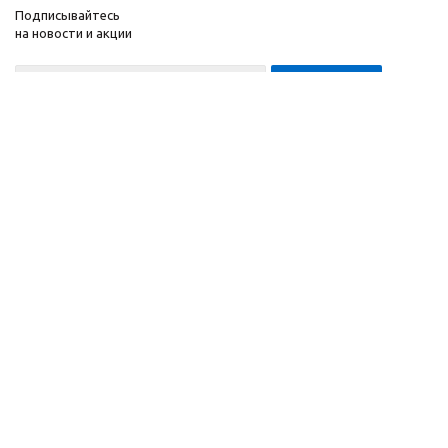
Подписывайтесь
на новости и акции
8-999-452-7818 Max/Telegram/WA
2010 - 2026 ©
Компания
Производитель и
Информация
интернет-магазин
Помощь
домашних спортивных
тренажеров
"ApolonSport"
.
Запрещается
копирование,
распространение
(в том
числе путем
копирования на другие
сайты и ресурсы в
Интернете) или любое
иное использование