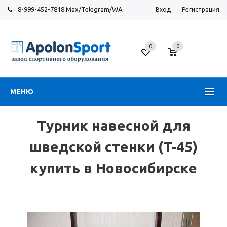
8-999-452-7818 Max/Telegram/WA
Вход
Регистрация
Новосибирск
0
0
ул.
Большевистская,
131
МЕНЮ
Турник навесной для
шведской стенки (T-45)
купить в Новосибирске