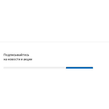
Подписывайтесь
на новости и акции
8-999-452-7818 Max/Telegram/WA
2010 - 2026 ©
Компания
Производитель и
Информация
интернет-магазин