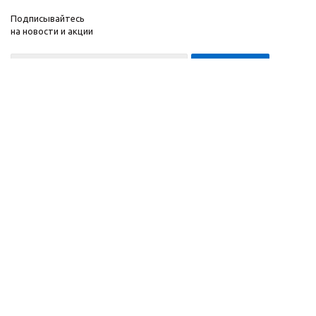
Подписывайтесь
на новости и акции
8-999-452-7818 Max/Telegram/WA
2010 - 2026 ©
Компания
Производитель и
Информация
интернет-магазин
Помощь
домашних спортивных
тренажеров
"ApolonSport"
.
Запрещается
копирование,
распространение
(в том
числе путем
копирования на другие
сайты и ресурсы в
Интернете) или любое
иное использование