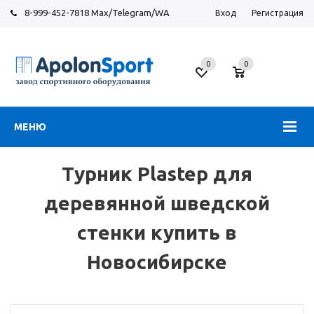
8-999-452-7818 Max/Telegram/WA
Вход
Регистрация
Новосибирск
0
0
ул.
Большевистская,
131
МЕНЮ
Турник Plastep для
деревянной шведской
стенки купить в
Новосибирске