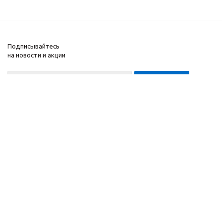
Подписывайтесь
на новости и акции
8-999-452-7818 Max/Telegram/WA
2010 - 2026 ©
Компания
Производитель и
Информация
интернет-магазин
Помощь
домашних спортивных
тренажеров
"ApolonSport"
.
Запрещается
копирование,
распространение
(в том
числе путем