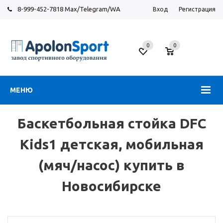
8-999-452-7818 Max/Telegram/WA
Вход
Регистрация
Новосибирск
0
0
ул.
Большевистская,
131
МЕНЮ
Баскетбольная стойка DFC
Kids1 детская, мобильная
(мяч/насос) купить в
Новосибирске