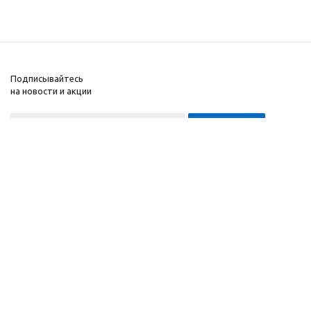
Подписывайтесь
на новости и акции
8-999-452-7818 Max/Telegram/WA
2010 - 2026 ©
Компания
Производитель и
Информация
интернет-магазин
Помощь
домашних спортивных
тренажеров
"ApolonSport"
.
Запрещается
копирование,
распространение
(в том