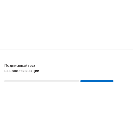
Подписывайтесь
на новости и акции
8-999-452-7818 Max/Telegram/WA
2010 - 2026 ©
Компания
Производитель и
Информация
интернет-магазин