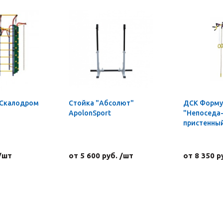
 Скалодром
Стойка "Абсолют"
ДСК Форму
ApolonSport
"Непоседа-
пристенны
 /шт
от 5 600 руб. /шт
от 8 350 р