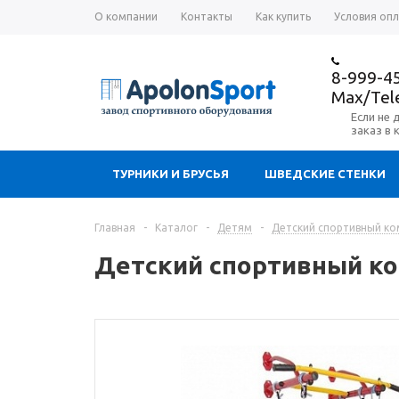
О компании
Контакты
Как купить
Условия оп
8-999-4
Max/Te
Если не 
заказ в 
ТУРНИКИ И БРУСЬЯ
ШВЕДСКИЕ СТЕНКИ
Главная
-
Каталог
-
Детям
-
Детский спортивный ком
Детский спортивный ком