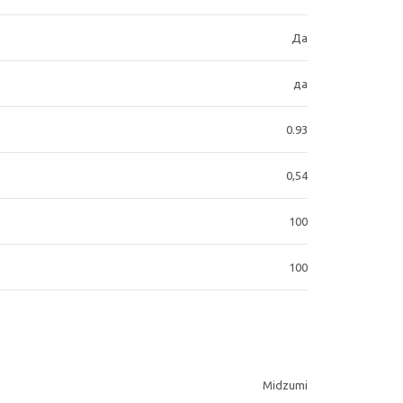
Да
да
0.93
0,54
100
100
Midzumi