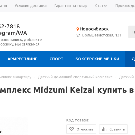
латы
Условия доставки
Гарантия на товар
Статьи
Производс
52-7818
Новосибирск
legram/WA
ул. Большевистская, 131
дозвонились, добавьте
корзину, мы свяжемся
АРМРЕСТЛИНГ
СПОРТ
БОКСЁРСКИЕ МЕШКИ
Д
плекс в квартиру
-
Детский домашний спортивный комплекс
-
Детский 
плекс Midzumi Keizai купить 
Код товара:
Отложить
Сравнить