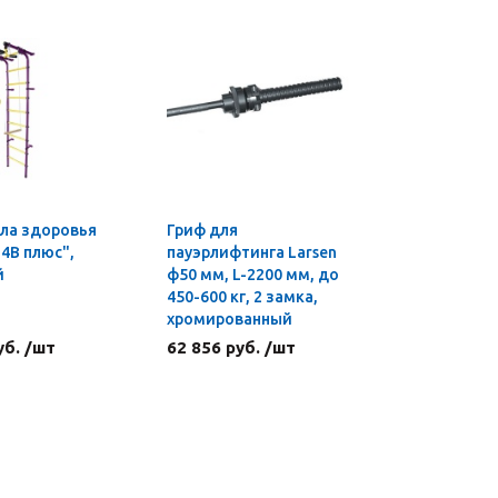
ла здоровья
Гриф для
Мини-сте
4В плюс",
пауэрлифтинга Larsen
Sculpture
й
ф50 мм, L-2200 мм, до
EZ
450-600 кг, 2 замка,
хромированный
уб. /шт
62 856 руб. /шт
3 876 ру