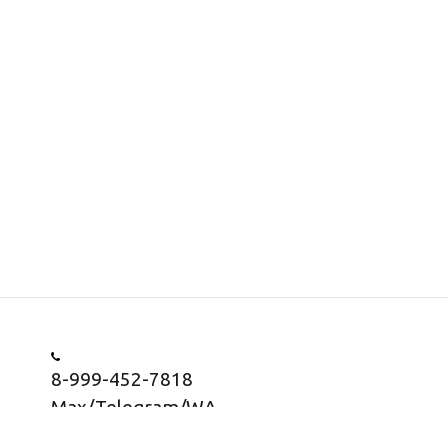
8-999-452-7818
Max/Telegram/WA
Заказать звонок