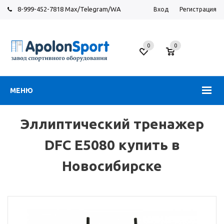
8-999-452-7818 Max/Telegram/WA
Вход
Регистрация
Новосибирск
0
0
ул.
Большевистская,
131
МЕНЮ
Эллиптический тренажер
DFC E5080 купить в
Новосибирске