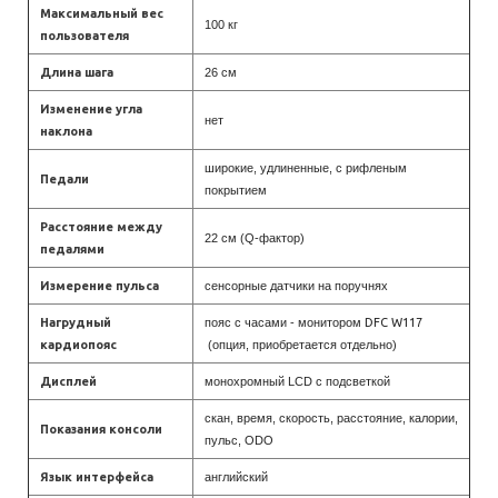
Максимальный вес
100 кг
пользователя
Длина шага
26 см
Изменение угла
нет
наклона
широкие, удлиненные, с рифленым
Педали
покрытием
Расстояние между
22 см (Q-фактор)
педалями
Измерение пульса
сенсорные датчики на поручнях
Нагрудный
пояс с часами - монитором
DFC W117
кардиопояс
(опция, приобретается отдельно)
Дисплей
монохромный LCD с подсветкой
скан, время, скорость, расстояние, калории,
Показания консоли
пульс, ODO
Язык интерфейса
английский