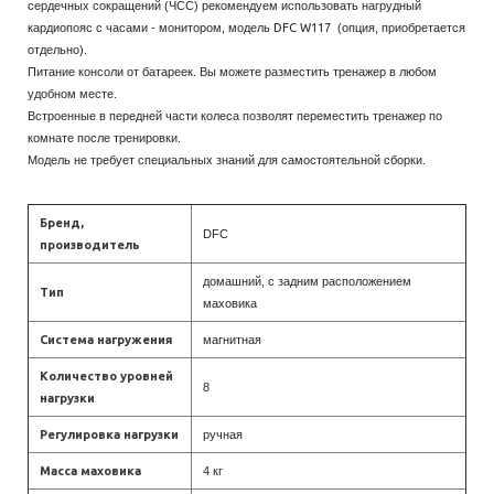
сердечных сокращений (ЧСС) рекомендуем использовать нагрудный
кардиопояс с часами - монитором, модель
DFC W117
(опция, приобретается
отдельно).
Питание консоли от батареек. Вы можете разместить тренажер в любом
удобном месте.
Встроенные в передней части колеса позволят переместить тренажер по
комнате после тренировки.
Модель не требует специальных знаний для самостоятельной сборки.
Бренд,
DFC
производитель
домашний, с задним расположением
Тип
маховика
Система нагружения
магнитная
Количество уровней
8
нагрузки
Регулировка нагрузки
ручная
Масса маховика
4 кг