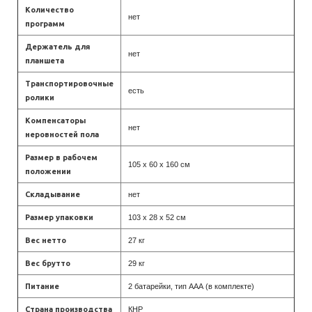
Количество
нет
программ
Держатель для
нет
планшета
Транспортировочные
есть
ролики
Компенсаторы
нет
неровностей пола
Размер в рабочем
105 х 60 х 160 см
положении
Складывание
нет
Размер упаковки
103 х 28 х 52 см
Вес нетто
27 кг
Вес брутто
29 кг
Питание
2 батарейки, тип ААА (в комплекте)
Страна производства
КНР