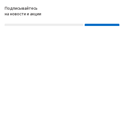
Подписывайтесь
на новости и акции
8-999-452-7818 Max/Telegram/WA
2010 - 2026 ©
Компания
Производитель и
Информация
интернет-магазин
Помощь
домашних спортивных
тренажеров
"ApolonSport"
.
Запрещается
копирование,
распространение
(в том
числе путем
копирования на другие
сайты и ресурсы в
Интернете) или любое
иное использование