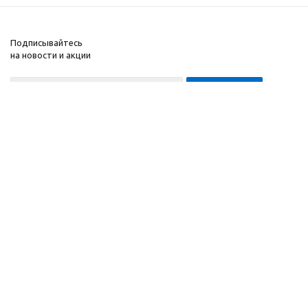
Подписывайтесь
на новости и акции
8-999-452-7818 Max/Telegram/WA
2010 - 2026 ©
Компания
Производитель и
Информация
интернет-магазин
Помощь
домашних спортивных
тренажеров
"ApolonSport"
.
Запрещается
копирование,
распространение
(в том
числе путем
копирования на другие
сайты и ресурсы в