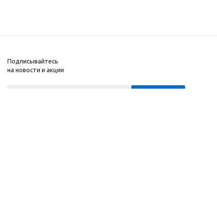
Подписывайтесь
на новости и акции
8-999-452-7818 Max/Telegram/WA
2010 - 2026 ©
Компания
Производитель и
Информация
интернет-магазин
Помощь
домашних спортивных
тренажеров
"ApolonSport"
.
Запрещается
копирование,