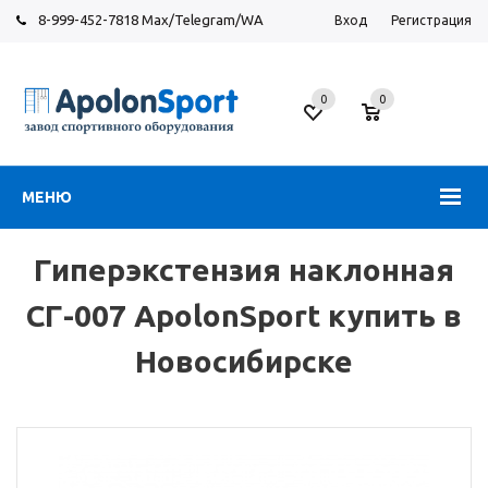
8-999-452-7818 Max/Telegram/WA
Вход
Регистрация
Новосибирск
0
0
ул.
Большевистская,
131
МЕНЮ
Гиперэкстензия наклонная
СГ-007 ApolonSport купить в
Новосибирске