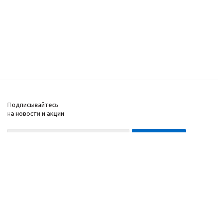
Подписывайтесь
на новости и акции
8-999-452-7818 Max/Telegram/WA
2010 - 2026 ©
Компания
Производитель и
Информация
интернет-магазин
Помощь