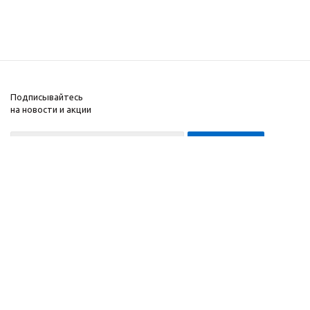
Подписывайтесь
на новости и акции
8-999-452-7818 Max/Telegram/WA
2010 - 2026 ©
Компания
Производитель и
Информация
интернет-магазин
Помощь
домашних спортивных
тренажеров
"ApolonSport"
.
Запрещается