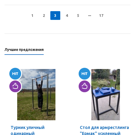
1
2
3
4
5
17
Лучшие предложения
Турник уличный
Стол для армрестлинга
одинарный
"Ермак" усиленный