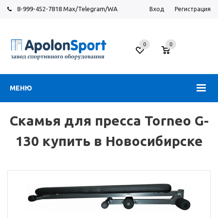
8-999-452-7818 Max/Telegram/WA
Вход
Регистрация
Новосибирск
0
0
ул.
Большевистская,
131
МЕНЮ
Скамья для пресса Torneo G-
130 купить в Новосибирске