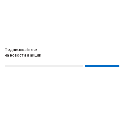
Подписывайтесь
на новости и акции
8-999-452-7818 Max/Telegram/WA
2010 - 2026 ©
Компания
Производитель и
Информация
интернет-магазин
Помощь
домашних спортивных
тренажеров
"ApolonSport"
.