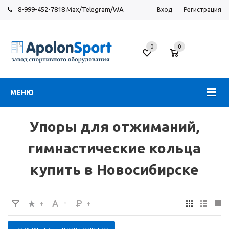
8-999-452-7818 Max/Telegram/WA
Вход
Регистрация
Новосибирск
0
0
ул.
Большевистская,
131
МЕНЮ
Упоры для отжиманий,
гимнастические кольца
купить в Новосибирске