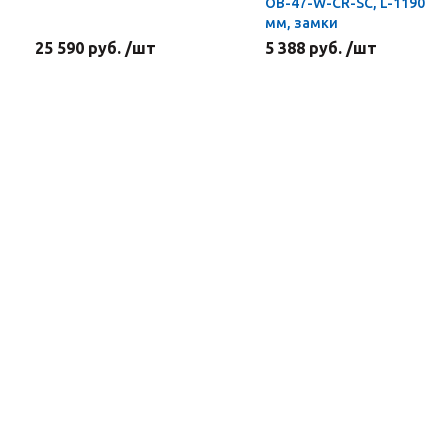
OB-47-W-CR-SC, L-1190
мм, замки
25 590 руб. /шт
5 388 руб. /шт