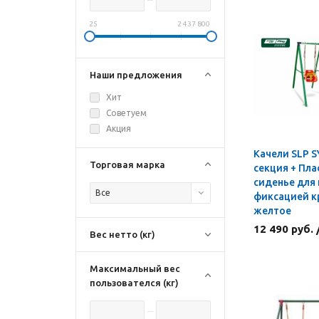
25
2 437 800
Наши предложения
Хит
Советуем
Акция
Качели SLP 
Торговая марка
секция + Пл
сиденье для 
Все
фиксацией к
желтое
12 490 руб.
Вес нетто (кг)
Максимальный вес
пользователся (кг)