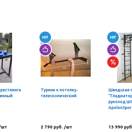
мрестлинга
Турник к потолку-
Шведская 
ленный
телескопический
"Гладиатор
рукоход Ш
ApolonSpor
 /шт
2 790 руб. /шт
13 990 руб