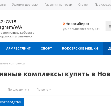
латы
Условия доставки
Гарантия на товар
Статьи
Производс
52-7818
Новосибирск
legram/WA
ул. Большевистская, 131
дозвонились, добавьте
корзину, мы свяжемся
АРМРЕСТЛИНГ
СПОРТ
БОКСЁРСКИЕ МЕШКИ
Д
ивные комплексы
ивные комплексы купить в Нов
По алфавиту
По цене
 ПРОИЗВОДСТВО