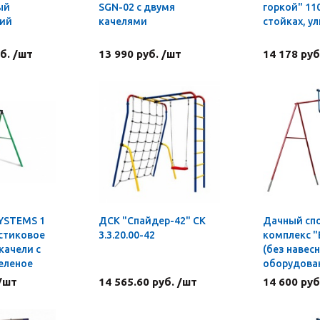
ый
SGN-02 с двумя
горкой" 110
кий
качелями
стойках, у
б. /шт
13 990 руб. /шт
14 178 руб
SYSTEMS 1
ДСК "Спайдер-42" СК
Дачный сп
астиковое
3.3.20.00-42
комплекс "
качели с
(без навес
еленое
оборудова
 /шт
14 565.60 руб. /шт
14 600 руб