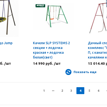
до Jump
Качели SLP SYSTEMS 2
Дачный сп
секции + лодочка
комплекс "
красная + лодочка
П, с канатн
белая(свет)
качелями н
б. /шт
14 990 руб. /шт
15 014.40 
Показать еще
1
2
3
4
5
6