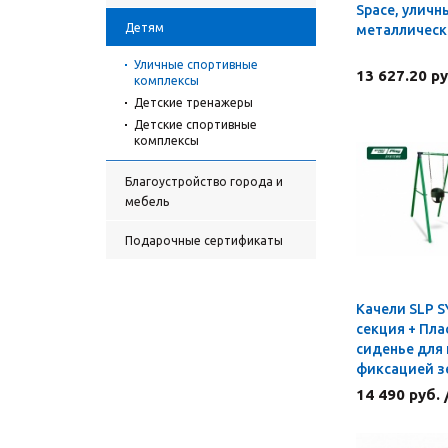
Space, уличн
Детям
металличес
Уличные спортивные
13 627.20 ру
комплексы
Детские тренажеры
Детские спортивные
комплексы
Благоустройство города и
мебель
Подарочные сертификаты
Качели SLP 
секция + Пл
сиденье для 
фиксацией з
14 490 руб.