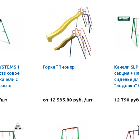
SYSTEMS 1
Горка "Пионер"
Качели SLP
астиковое
секция + П
качели с
сиденье дл
расно-
"лодочка" 
 /шт
от 12 535.80 руб. /шт
12 790 руб