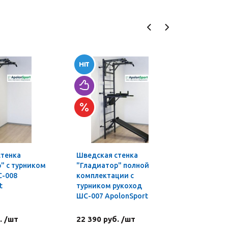
стенка
Шведская стенка
Турник-б
" с турником
"Гладиатор" полной
профи 3 в
С-008
комплектации с
t
турником рукоход
ШС-007 ApolonSport
. /шт
22 390 руб. /шт
4 590 ру