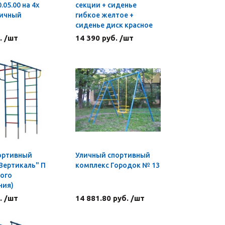
.05.00 на 4х
секции + сиденье
личный
гибкое желтое +
сиденье диск красное
. /шт
14 390 руб. /шт
ортивный
Уличный спортивный
Вертикаль" П
комплекс Городок № 13
ного
ния)
. /шт
14 881.80 руб. /шт