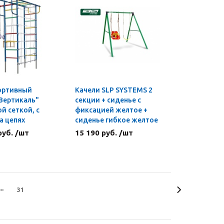
ортивный
Качели SLP SYSTEMS 2
Вертикаль"
секции + сиденье с
ой сеткой, с
фиксацией желтое +
а цепях
сиденье гибкое желтое
руб. /шт
15 190 руб. /шт
31