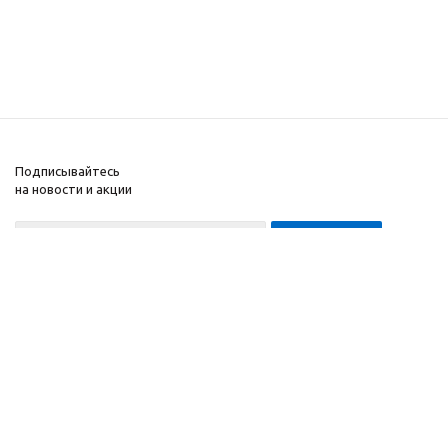
Подписывайтесь
на новости и акции
8-999-452-7818 Max/Telegram/WA
2010 - 2026 ©
Компания
Производитель и
Информация
интернет-магазин
Помощь
домашних спортивных
тренажеров
"ApolonSport"
.