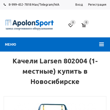
8-999-452-7818 Max/Telegram/WA
Вход
Регистрация
Новосибирск
0
0
ул.
Большевистская,
131
МЕНЮ
Качели Larsen 802004 (1-
местные) купить в
Новосибирске