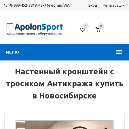
8-999-452-7818 Max/Telegram/WA
Вход
Регистрация
Новосибирск
0
0
ул.
Большевистская,
131
МЕНЮ
Настенный кронштейн с
тросиком Антикража купить
в Новосибирске