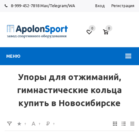
8-999-452-7818 Max/Telegram/WA
Вход
Регистрация
Новосибирск
0
0
ул.
Большевистская,
131
МЕНЮ
Упоры для отжиманий,
гимнастические кольца
купить в Новосибирске