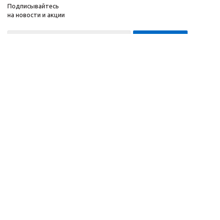
Подписывайтесь
на новости и акции
8-999-452-7818 Max/Telegram/WA
2010 - 2026 ©
Компания
Производитель и
Информация
интернет-магазин
Помощь
домашних спортивных
тренажеров
"ApolonSport"
.
Запрещается
копирование,
распространение
(в том
числе путем
копирования на другие
сайты и ресурсы в
Интернете) или любое
иное использование