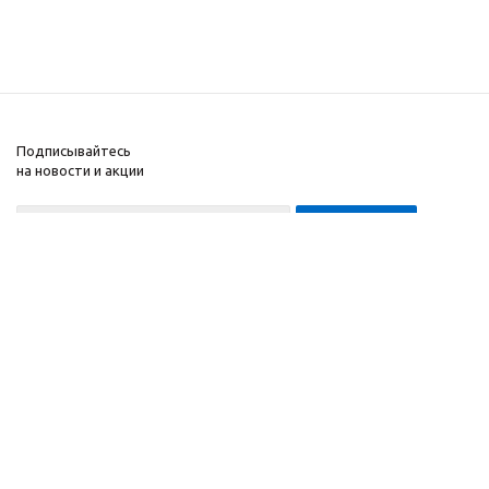
Подписывайтесь
на новости и акции
8-999-452-7818 Max/Telegram/WA
2010 - 2026 ©
Компания
Производитель и
Информация
интернет-магазин
Помощь
домашних спортивных
тренажеров
"ApolonSport"
.
Запрещается