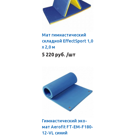
Мат гимнастический
складной EffectSport 1,0
х 2,0 м
5 220 руб. /шт
Гимнастический эко-
мат Aerofit FT-EM-F180-
12-VL синий