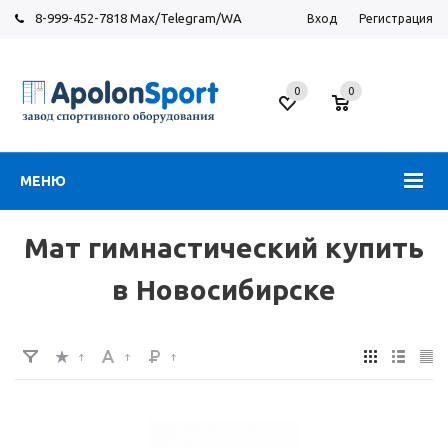
8-999-452-7818 Max/Telegram/WA
Вход
Регистрация
Новосибирск
0
0
ул.
Большевистская,
131
МЕНЮ
Мат гимнастический купить
в Новосибирске