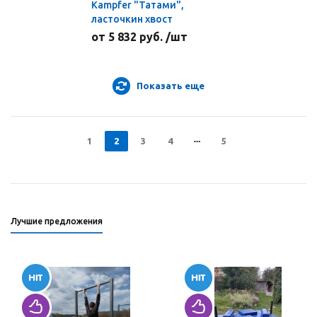
Kampfer "Татами",
ласточкин хвост
от 5 832 руб. /шт
Показать еще
1
2
3
4
5
Лучшие предложения