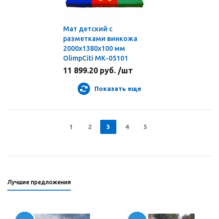
Мат детский с
разметками винкожа
2000х1380х100 мм
OlimpCiti МК-05101
11 899.20 руб. /шт
Показать еще
1
2
3
4
5
Лучшие предложения