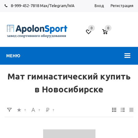
8-999-452-7818 Max/Telegram/WA
Вход
Регистрация
Новосибирск
0
0
ул.
Большевистская,
131
МЕНЮ
Мат гимнастический купить
в Новосибирске