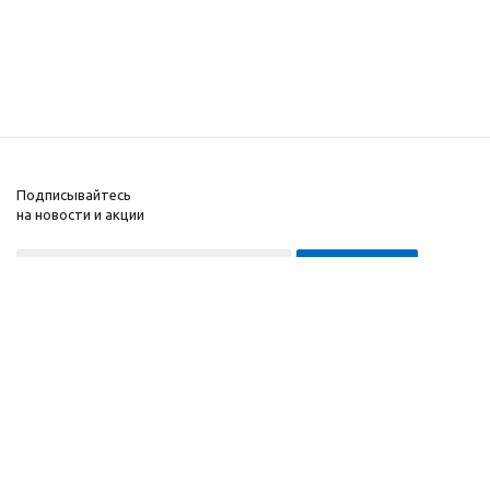
Подписывайтесь
на новости и акции
8-999-452-7818 Max/Telegram/WA
2010 - 2026 ©
Компания
Производитель и
Информация
интернет-магазин
Помощь
домашних спортивных
тренажеров