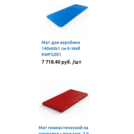
Мат для аэробики
140х60х1 см K-Well
KWPG001
7 718.40 руб. /шт
Мат гимнастический на
шнуровке с ручками, 2,0