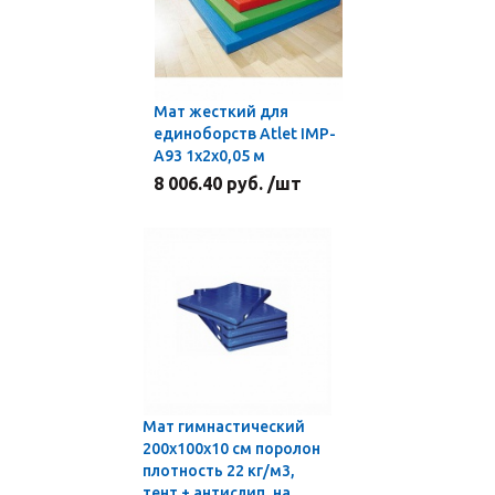
Мат жесткий для
единоборств Atlet IMP-
A93 1х2х0,05 м
8 006.40 руб. /шт
Мат гимнастический
200x100x10 см поролон
плотность 22 кг/м3,
тент + антислип, на