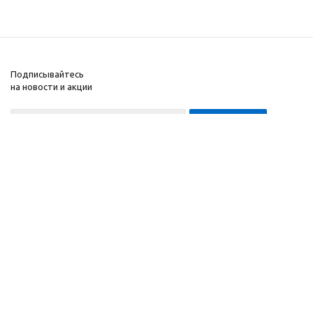
Подписывайтесь
на новости и акции
8-999-452-7818 Max/Telegram/WA
2010 - 2026 ©
Компания
Производитель и
Информация
интернет-магазин
Помощь
домашних спортивных
тренажеров
"ApolonSport"
.
Запрещается
копирование,
распространение
(в том