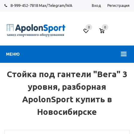
8-999-452-7818 Max/Telegram/WA
Вход
Регистрация
Новосибирск
0
0
ул.
Большевистская,
131
МЕНЮ
Стойка под гантели "Вега" 3
уровня, разборная
ApolonSport купить в
Новосибирске