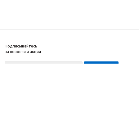
Подписывайтесь
на новости и акции
8-999-452-7818 Max/Telegram/WA
2010 - 2026 ©
Компания
Производитель и
Информация
интернет-магазин
Помощь
домашних спортивных
тренажеров
"ApolonSport"
.
Запрещается